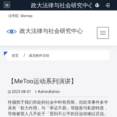
政大法律与社会研究中心
:::
/
法学院
Sitemap
政大法律与社会研究中心
Toggle 
首页
成员校外活动
:::
【MeToo运动系列演讲】
2023-08-01
AdminAdmin
性骚扰于我们所处的社会中时有所闻，但此等事件多半
具有「权力作用」与「举证不易」等隐形与私密特质，
导致被害人几乎处于「受到不公平的压迫却难以言说」