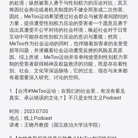
的处境；纵然被害人勇于与性别权力的压迫对抗，其又
将因社会舆论或者机关制度的不健全而形成二次伤害。
因此，MeToo运动希望透过社会群众与被害者间团结的
力量，提供遭受性别权力压迫的受害者一个愿意且勇于
说出其遭受不公平对待的社会环境，唤起社会对于日常
互动中可能存在性别权力压迫的意识与重视；然而，
MeToo作为社会运动的同时，也伴随着加害者的名誉受
损等问题，并潜藏着社会运动遭受反挫的风险及其原
因。综上所述，MeToo运动并非单纯使受到性别权力宰
制的受害者获得精神及权益救济的功能，而是存在着性
别、社会、文化等深远脉络，它的过去、现在与未来都
有着需要深入研究、讨论的空间。
1.【台湾#MeToo运动：在我们的社会里，有没有看见
真实、承认错误的文化？】不只是女性主义Podcast
时间：2023.07.05
地点：线上Podcast
讲者：王晓丹教授（国立政治大学法学院）