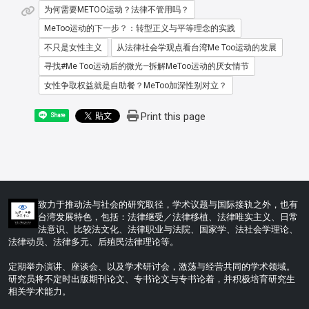
为何需要METOO运动？法律不管用吗？
MeToo运动的下一步？：转型正义与平等理念的实践
不只是女性主义
从法律社会学观点看台湾Me Too运动的发展
寻找#Me Too运动后的微光—拆解MeToo运动的厌女情节
女性争取权益就是自助餐？MeToo加深性别对立？
Print this page
Share
:::
致力于推动法与社会的研究取径，学术议题与国际接轨之外，也有
台湾发展特色，包括：法律继受／法律移植、法律唯实主义、日常
法意识、比较法文化、法律职业与法院、国家学、法社会学理论、
法律动员、法律多元、后殖民法律理论等。
定期举办演讲、座谈会、以及学术研讨会，激荡与经营共同的学术领域。
研究员将不定时出版期刊论文、专书论文与专书论着，并积极培育研究生
相关学术能力。