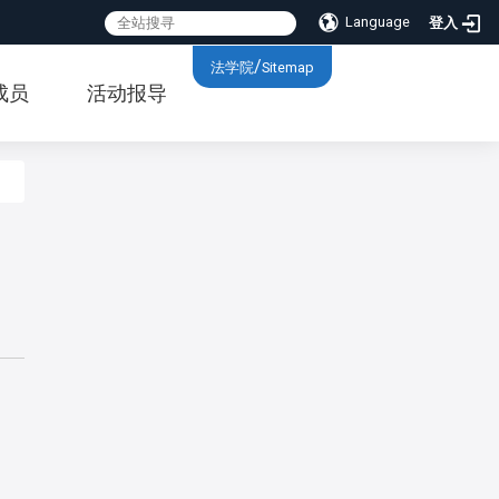
Language
登入
:::
/
法学院
Sitemap
成员
活动报导
:::