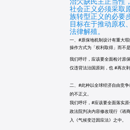
治欠缺民主正当性
社会正义必须采取
族转型正义的必要
目标在于推动原权
法律解殖。
一、
#原保地机制设计有重大瑕
操作方式为「权利取得」而不
我们呼吁，应该要全面检讨原保
仅违背法治国原则，也
#再次
二、
#此种以全球经济自由竞争
的不正义。
我们呼吁，
#应该要全面落实原
政法院判决内容修改现行《谘
入《气候变迁因应法》之中。