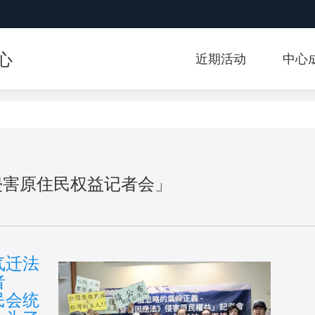
:::
心
近期活动
中心
侵害原住民权益记者会」
气迁法
者
民会统