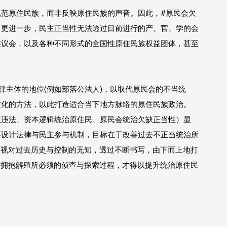
规范原住民族，而非反映原住民族的声音。因此，
#原民会欠
。更进一步，民主正当性无法透过目前进行的产、官、学的会
族议会，以及各种不同形式的全国性原住民族权益团体，甚至
律主体的地位
(例如部落公法人)，以取代原民会的不当统
文化的方法，以此打造适合当下地方脉络的原住民族政治。
政违法、资本逻辑统治原住民、原民会统治欠缺正当性）显
要设计法律与民主参与机制，目标在于改善过去不正当统治所
正视对过去历史与控制的无知，透过不断书写，由下而上地打
#拥抱解殖所必须的侦查与探索过程
，才得以提升统治原住民