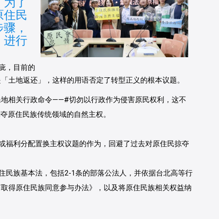
，为了
原住民
步骤，
、进行
疵
，目前的
是「土地返还」，这样的用语否定了转型正义的根本议题。
地相关行政命令——
#切勿以行政作为侵害原民权利
，这不
剥夺原住民族传统领域的自然主权
。
或福利分配置换主权议题的作为
，回避了过去对原住民掠夺
住民族基本法
，包括2-1条的部落公法人，并依据台北高等行
商取得原住民族同意参与办法》，以及将原住民族相关权益纳