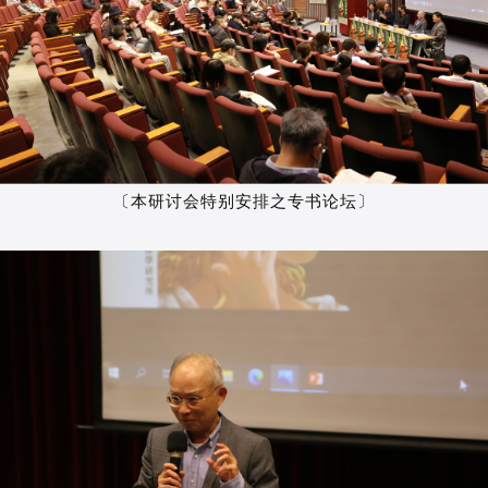
〔本研讨会特别安排之专书论坛〕