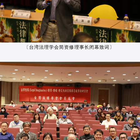
〔台湾法理学会简资修理事长闭幕致词〕