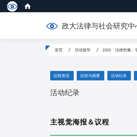
政大法律与社会研究中
首页
活动报导
2023「法律想像
:::
征稿资讯
议程与摘要
活动纪录
活动纪录
主视觉海报＆议程