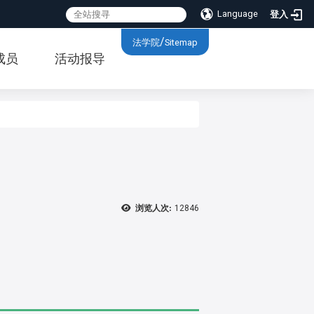
Language
登入
:::
/
法学院
Sitemap
成员
活动报导
浏览人次:
12846