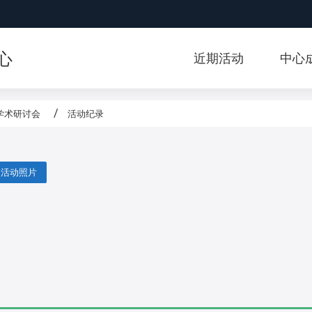
:::
心
近期活动
中心
」学术研讨会
活动纪录
活动照片