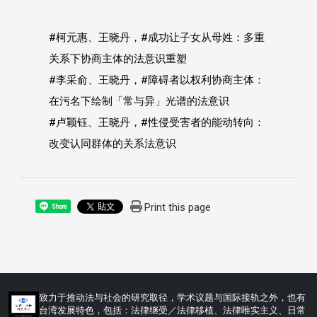
#柯元惠
、王晓丹，
#成功让子女从母姓
：多重
关系下协商主体的法意识重塑
#李采俞
、王晓丹，
#障碍者以权利协商主体
：
在污名下绘制「常与异」光谱的法意识
#卢颖钰
、王晓丹，
#性侵受害者的能动转向
：
改变认同群体的关系法意识
Print this page
Share
:::
致力于推动法与社会的研究取径，学术议题与国际接轨之外，也有
台湾发展特色，包括：法律继受／法律移植、法律唯实主义、日常