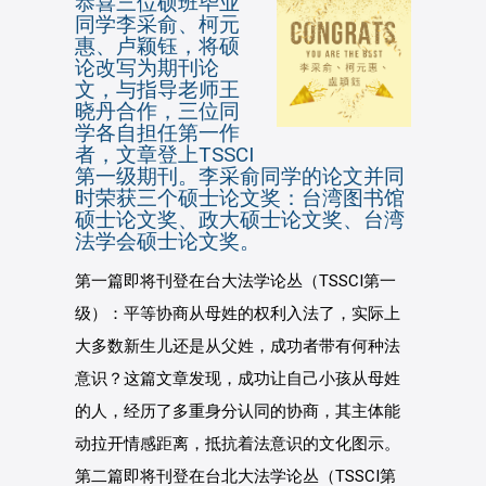
恭喜三位硕班毕业
同学李采俞、柯元
惠、卢颖钰，将硕
论改写为期刊论
文，与指导老师王
晓丹合作，三位同
学各自担任第一作
者，文章登上TSSCI
第一级期刊。李采俞同学的论文并同
时荣获三个硕士论文奖：台湾图书馆
硕士论文奖、政大硕士论文奖、台湾
法学会硕士论文奖。
第一篇即将刊登在台大法学论丛（TSSCI第一
级）：平等协商从母姓的权利入法了，实际上
大多数新生儿还是从父姓，成功者带有何种法
意识？这篇文章发现，成功让自己小孩从母姓
的人，经历了多重身分认同的协商，其主体能
动拉开情感距离，抵抗着法意识的文化图示。
第二篇即将刊登在台北大法学论丛（TSSCI第