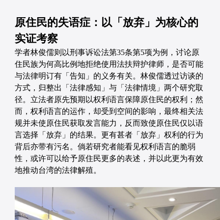
原住民的失语症：以「放弃」为核心的
实证考察
学者林俊儒则以刑事诉讼法第35条第5项为例，讨论原
住民族为何高比例地拒绝使用法扶辩护律师，是否可能
与法律明订有「告知」的义务有关。林俊儒透过访谈的
方式，归整出「法律感知」与「法律情境」两个研究取
径。立法者原先预期以权利语言保障原住民的权利；然
而，权利语言的运作，却受到空间的影响，最终相关法
规并未使原住民获取发言能力，反而致使原住民仅以语
言选择「放弃」的结果。更有甚者「放弃」权利的行为
背后亦带有污名。倘若研究者能看见权利语言的脆弱
性，或许可以给予原住民更多的表述，并以此更为有效
地推动台湾的法律解殖。