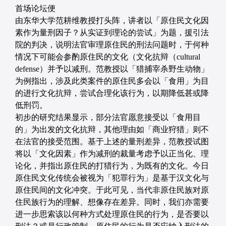
首场论坛便
由东华大学范耕维教授打头阵，讲者以「原住民文化因
素作为量刑因子？从实证到理论的尝试」为题，援引法
院的判决，说明法官审理原住民的刑法问题时，于何种
情况下可能会参酌原住民的文化（文化抗辩（cultural 
defense）并予以减刑。范教授以「猎捕宰杀野生动物」
为例指出，涉及此类案件的原住民多会以「食用」为目
的进行文化抗辩，尝试合理化该行为，以期降低甚或降
低刑罚。
初步的研究结果显示，部分法官愿意接受以「食用目
的」为出发的文化抗辩，其他理由如「商业狩猎」则不
在法官的接受范围。基于上述的量刑差异，范教授试图
将以「文化因素」作为减刑的裁量考虑予以正当化、理
论化，并指出原住民的打猎行为，为既有的文化。今日
原住民文化传统会被视为「犯罪行为」是基于汉文化与
原住民间的文化冲突。于此可见，当代非原住民族对原
住民族行为的理解、想像存在差异。同时，我们亦需要
进一步思索该以何种方式处理原住民的行为，是否要以