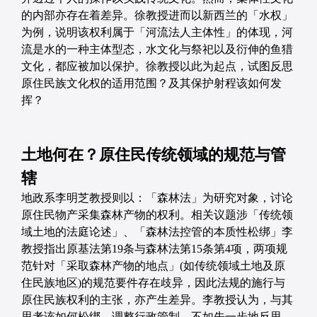
的内部亦存在着差异。徐教授进而以新西兰的「水权」
为例，说明该权利属于「河流法人主体性」的体现，河
流是水的一种主体型态，水文化与祭祀以及衍伸的鱼猎
文化，都应被加以保护。徐教授以此为起点，试图反思
原住民族文化权的适用范围？及其保护射程该如何发
挥？
土地何在？原住民传统领域的规范与管
辖
地政系李明芝教授则以：「森林法」为研究对象，讨论
原住民物产采集森林产物的权利。相关议题涉「传统领
域土地的法庭论述」、「森林法控管的本质性松绑」李
教授指出原基法第19条与森林法第15条第4项，两项规
范针对「采取森林产物的地点」(如传统领域土地及原
住民族地区)的规范要件存在歧异，因此法规的施行与
原住民族权利的主张，亦产生差异。李教授认为，与其
思考该如何松绑、调整行政管制，不如先一步地反思，