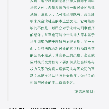
实施，这个制度刻意将法律人排除于国民
案件类型也可能出现文化论述。故上述现
民法律框架和逻辑并未本质上改变。因
家发展的同时，必须面对的现实课题。本
有本质专属的错误，而是恶劣治理导致个
法官之列，希望反映的是一般民众的法律
象不禁让人追问：「为何被告为原住民之
此，必须重新解读殖民主义留下的「暴力
文因此致力反省，法律多元主义在面对国
人伤害」与(3)领土掠夺「殖民的错误在于
感情、法意识，也可能呈现既有、甚至影
刑事案件绝大多数未出现文化论述？」、
遗绪」，否则法律将继续复制殖民与被殖
家主权时，究竟能在什么意义上做成独特
领土佔领与不相容使用」。政治宰制论意
响未来台湾社会的本土法文化。它可能影
「为何具文化论述的刑事判决均集中在立
民的权力结构。过去的文献指出，殖民治
响的不仅是一般民众对于法律与刑事程序
贡献？前者在实践上又必然遭遇什么样的
在反驳传统领土权对殖民不义的解释，而
法规定的案件类型？」。究其原委，是因
理忽略或排除原住民族法，法律解殖应该
的想像，甚至也可能冲击法律人原本基于
难题？
恶劣治理与领土掠夺则反过来批判政治宰
为案件在抵达法庭之前，具文化抗辩内涵
为原住民族法「腾出空间」。然而，仅有
法学训练的若干理解与原理原则。另一方
制论的立场。
的案件即已为转向措施处理而离开刑事司
使现代法「腾出空间」给原住民族法，仍
面，台湾法院面对民众的抗议行动或所谓
垦殖研究强调垦殖(settler
法？又或者是案件办理及其法庭审理活动
无法翻转原住民在法律中的处境，因此必
的公民不服从，其实务上的态度、变迁或
colonialism)不同于殖民(colonialism)，
受立法规定引导，限缩文化抗辩适用范
须采取更有效的方案。
应对模式究竟如何？要如何从社会脉络与
在于其「清除逻辑」。当殖民致力于巩固
围，甚至产生文化趋同现象，导致仅文化
本文借由讨论「法律时空」理论，以
权力关系的角度去理解司法与民众间的互
殖民与被殖民的阶差二分；垦殖则根本消
抗辩理由符合主流印象时方为法庭所接
探索如何改变法律殖民主义的「暴力遗
动？本场次将从法与社会角度，做相关的
泯原住民族的存在，最成功的垦殖社会没
受？这些问题的答案将很大程度地影响原
绪」。为此，本文主张将法律的角色与定
司法与民众的本土议题探讨。
有（或看不见）殖民与被殖民的二分，垦
住民司法权利的实践态样。
位想像成有机体的「骨头肌肉」，区别于
（刘宏恩策划）
殖者不再是外来而自居本土。本文主张，
本文假设文化抗辩与文化论述的样貌
无机体的「钢筋水泥」，借此破除过去法
政治宰制是殖民不义较好的解释，恶劣治
被特定规范及行动者所决定，可能透过实
律上不加思索的前提。透过重新脉络化和
理与领土掠夺对政治宰制论的批评不完全