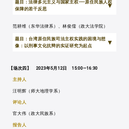
题目：法律多元主义与国家主权⸺原住民族人权
保障的若干反思
后殖民时代的今天，法律多元主义不
范耕维（东华法律系）、林俊儒（政大法学院）
仅是种现实，同时也被视为丰富当代人权
题目：台湾原住民族司法主权实践的困境与想
内涵的新思潮。前者的主要特性，表现在
像：以刑事文化抗辩的实证研究为起点
一个国家于特定的法律管辖范围内，存在
两种以上不同的法律体系，如拉丁美洲诸
本文主题为观察台湾刑事审判中文化
国为尊重和保留原住民族传统惯习所建立
【场次四】 2023年5月12日 15:00—16:30
抗辩的适用状况及文化论述的样貌，分析
的法律制度。
形塑现况的因素与过程，从中推导其理论
主持人
国际社会经过数十年来的努力，特别
意涵，最终提出在刑事司法中促进或维护
汪明辉（师大地理学系）
是联合国于2007年通过了原住民族权利宣
原住民族司法主权的政策想像。
言，划时代的承认原住民族权利作为当代
评论人
目前，台湾设有原住民专业法庭
人权保障的重要一环，使得国际人权保障
（股），职掌范围包括被告为原住民之刑
官大伟（政大民族系）
的理念因为置入了原住民族的观点而变得
事案件。实证数据显示，104至110年度花
报告人
更加具有能动性。拉丁美洲部分国家所树