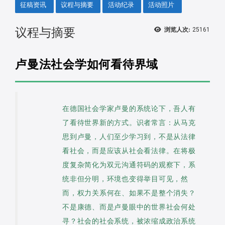
征稿资讯
议程与摘要
活动纪录
活动照片
议程与摘要
浏览人次:
25161
卢曼法社会学如何看待界域
在德国社会学家卢曼的系统论下，吾人有
了看待世界新的方式。识者常言：从马克
思到卢曼，人们至少学习到，不是从法律
看社会，而是应该从社会看法律。在将极
度复杂简化为双元沟通符码的观察下，系
统非但分明，环境也变得举目可见，然
而，权力关系何在、如果不是整个消失？
不是康德、而是卢曼眼中的世界社会何处
寻？社会的社会系统，被浓缩成政治系统