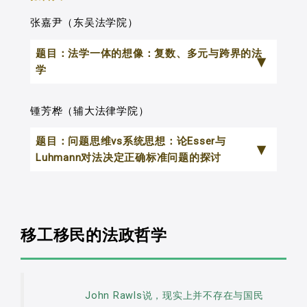
张嘉尹（东吴法学院）
题目：法学一体的想像：复数、多元与跨界的法
学
锺芳桦（辅大法律学院）
题目：问题思维vs系统思想：论Esser与
Luhmann对法决定正确标准问题的探讨
Josef Esser是当代重要的德国法学
者。他在方法论的研究上，针对案例法、
移工移民的法政哲学
法诠释学、法原则与实证法的关系，乃至
于法释义学的性质等重要问题，具有相当
大的贡献。Esser在1970年代初的名着，
John Rawls说，现实上并不存在与国民
《法发现中的前理解与方法选择》