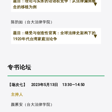
题目：理论与实务的话语权竞争：从法律漏洞概
约从2008年以来的相关案件，发现台湾法
而学界也有相应各种理解的研究取向来。
念的移植为例
院处理公民不服从或者陈抗案件，即便在
实施之后，才日本学者也继续对于该制度
犯罪判断上，都彰显了相当的弹性。
实施后，相关于该制度的认知与法意识，
德国法学方法论区分了法律解释与法
陈韵如（台大法律学院）
这样的弹性，发挥着不同的功能。我
法文化的落实与扎根，仍继续进行研究，
律续造两种司法活动，而「法律漏洞」的
将其整理为以下五种模式：形式法治、冲
题目：继受与创造性背离：全球法律史架构下的
值得我国借镜。
概念是开启法律续造活动的其中一个重要
突管理、宽容放任、动态形式法治、裁决
1920年代台湾家庭法论争
据此来说，借镜日本裁判员制度的，不仅
窗口。在法律漏洞的认定阶段，认定的范
变革。我认为，台湾法院仍然受到传统法
可以做为立法的参考，在法文化相近的日
围越大则容许越广的司法造法空间，认定
法律的跨境移动乃是无所不在的现
律与情理之间的辩证的影响，而在陈抗案
本与台湾，仰赖良好的策略，累积过去的
的范围越小则容许越小的司法裁量空间。
象。不论是在欧洲中世纪以降的罗马法
件中展现相当的规则解释弹性，虽然表面
经验，才能创造出适合于该国的制度，因
而法律漏洞的认定本身，亦涉及法律规范
专书论坛
化，相对晚近的英美殖民帝国海外扩散，
上违反平等原则，然而，也可能发会相当
此借镜日本裁判员制度在裁判员认知与法
应然层面的评价，而与立法目的与整体法
乃至现在进行式的全球化，法律在各种不
的社会功能，作为民主政治的安全阀。然
意识的相关研究经验，可以提供国民法官
律秩序的建构有关。法律漏洞的概念反映
同情境下的知识与制度流动中。不过，就
而，此种弹性也有其限度。如果超过弹性
【场次七】 2023年5月13日 13:30—14:50
这个新制度，特别我国从没有实施人民参
了理论家如何以「理论」界定法官「实
像其他的观念与经验的流动一样，法律的
的限度，可能导致法治理念的裂痕。而如
与刑事审判的经验，而国民法官法大多移
主持人
务」上的权力。本文希望从法律移植的角
继受并非抽象地凭空而行，而是个别具体
何拿捏弹性的程度，则取决于法院所涉入
植来自日本的裁判员制度，由裁判员法的
度来看，法律漏洞的概念在移植到台湾的
颜厥安（台大法律学院）
人类活动之复杂历程。相对于着重于西方
的法律解释判断的性质，是否牵涉到依其
考察，对于我国有一定的参考价值，因此
过程当中，理论家如何选择性地引介严格