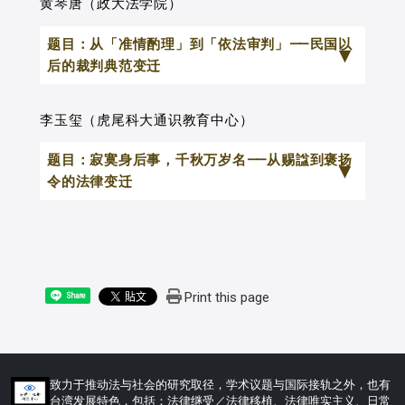
分析华人社会从晚清至民国所存留的三种
黄琴唐（政大法学院）
在诉讼中发挥的机能究竟为何，实耐人寻
「宗教事务之法律争议文件」：1.晚清社
味。
题目：从「准情酌理」到「依法审判」⸺民国以
会（1960-1903）的20份关于教案事件后
如果从近代法律继受的角度来看，一
后的裁判典范变迁
的规范文书，它们名称可能是「条款」、
个经年累月施行于某地域民间的法之惯
「章程」、「事宜」，也可能是全国或地
台湾社会于1895年以后，通过日本法
习，如何在引进近代国家法后被重新定
李玉玺（虎尾科大通识教育中心）
方（省）范围，甚至发起方有中国也有外
的实施而首次导入了近代欧陆法；1945年
位，实为探究近代东亚法秩序形成的重要
题目：寂寞身后事，千秋万岁名⸺从赐諡到褒扬
国，但其中的变化与逐渐浮现的关键事
10月25日起，又施行了中华民国法制，而
课题。以台湾为例，由于台湾自17世纪以
令的法律变迁
项，则体现了晚清教案争议频繁发生的半
这套法制，正好也是以日本为主要中介，
降，随着统治权力的辗转更迭，前后受到
世纪之中，对于「宗教」概念的初步轮
继受而来的近代欧陆法。近代欧陆法在权
多种法秩序规制，不论是清治、日治时期
諡号为东亚地区古代君主、诸侯、大
廓；2.戊戌变法期间（1898-1915）与民
力分立的宪政原则下，要求行使司法权的
乃至于中华民国法，各种相异的法秩序对
臣、后妃、权贵、僧道等死后，政府依其
国初年（1926-1932）先后提出的两次
审判者必须依照立法者所制定的法律进行
台湾留下深浅不一的影响。作为民间惯习
生平功过与品德修养，另起称号，以名寓
Print this page
Share
「庙产兴学」运动的政策文书与相关判
审判，「依法审判」成为裁判的至高理
的「拈阄」，又是如何与不同时代的法秩
评，是为諡号。諡法，古称「易名之
决，它们各自落在传统中国法制与民国现
念；而在继受近代欧陆法以前的清代台湾
序相融合（或被收编），仍有必要厘清。
典」，有此风俗的地区包括中国、朝鲜、
代法制的范畴，却必须处理具有历史延续
与清代中国社会里，裁判官员从事审判
因此，本文之研究旨在以「拈阄分
越南、日本等中华法系流通地区，諡号依
性的社会公共性原则，在宗教财产剥夺这
时，除了参照国法的规定外，也必须考量
致力于推动法与社会的研究取径，学术议题与国际接轨之外，也有
产」为主轴，以阄书为主要的素材，尝试
照阶级可以分成帝后以及臣下两种，帝王
台湾发展特色，包括：法律继受／法律移植、法律唯实主义、日常