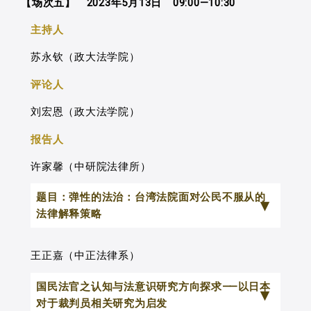
【场次五】 2023年5月13日 09:00—10:30
体法及程序法规定、案件分类基准、法官
历史化「法律时空」，并挑战法律中仍存
成功，但另一方面，政治宰制论却再现了
审理以及律师辩护等因素，共同促成其集
有的「暴力遗绪」，本文总结出法律解殖
主持人
垦殖对于原住民主权的全然否定，成功的
中于立法明文案件类型的现况。其中，即
的关键方法，希望能够透过这些方法逐步
苏永钦（政大法学院）
垦殖社会可以是平等互惠的正义宪政体
可能遗漏部份文化抗辩案件而未予审酌，
解构与法律相关的殖民主义政治，从而重
制。因此可以用来去除政治宰制的「解
评论人
又或使得文化抗辩产生文化趋同现象。
新建立法律的合理性和正当性，以促进社
殖」路径，却未必能「解垦殖」。「解垦
对此，本文透过法实证研究方法，以
会的公正和平等。要实现这一目标，我们
刘宏恩（政大法学院）
殖」需要能够回复被垦殖者主权与安放其
量化数据勾勒判决中文化抗辩的适用情况
需要有韧性的法律「骨头肌肉」，包括以
报告人
历史经验的理论框架。本文试图达成的贡
并予以分类；透过质化访谈司法从业人
下三点：首先，透过法律时空的视角，理
献是，将规范性的政治理论，放在实证性
许家馨（中研院法律所）
员，探索台湾原住民族刑事文化抗辩在何
解历史上多数治理为多元治理型态，不仅
的垦殖研究下检讨，借以发展出能用来分
种司法活动与社会关系中生成，亦将积极
需要翻转主流叙事的殖民法律史观，还要
题目：弹性的法治：台湾法院面对公民不服从的
析垦殖不义的规范理论。
检视未主张文化抗辩之绝大多数案件如何
拆解单一主权的殖民主义暴力遗绪。其
法律解释策略
受到案件办理及其法庭活动影响。这些经
次，聚焦法律技术及现实效果，致力于发
法治的理念内涵，除了约束政府尊重
验事实不仅有助于理解文化抗辩的理论意
展适合当下挑战行动的空间和时间治理，
王正嘉（中正法律系）
人权依法行政之外，也包括对于人民的治
义，并检讨其适用范围，作为制定原住民
以交叠管辖取代单一管辖。最后，需要强
国民法官之认知与法意识研究方向探求⸺以日本
理，彰显平等的关怀与尊重。在行使国家
族司法政策以保障原住民族文化权利的基
化原住民抵抗能力，并使创生法律的能动
对于裁判员相关研究为启发