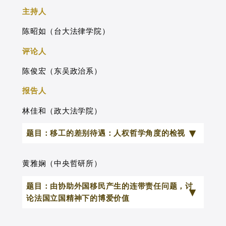
的不同看法。本文将先讨论Esser思想由
主持人
早期到1970年代初思想成熟时期的发展，
陈昭如（台大法律学院）
从而说明其对于Luhmann观点批判所依据
评论人
的理由与论点。接着本文进而探讨
Luhmann在1960年代到1970年代初，如
陈俊宏（东吴政治系）
何以一种复杂性化约的角度出发，讨论法
报告人
规范的性质以及法决定的理性标准。借由
林佳和（政大法学院）
对双方思想发展脉络的说明，接着本文将
在第三部分，探讨双方论点如何在1960年
题目：移工的差别待遇：人权哲学角度的检视
代到1970年代初期的法学思想史背景下进
行发展，从而产生不同的观点。本文希望
黄雅娴（中央哲研所）
透过对此两位重要学者的比较，深入的讨
题目：由协助外国移民产生的连带责任问题，讨
论法规范的性质以及法决定理性标准这两
论法国立国精神下的博爱价值
个重要的法理论问题。
法国立国精神下的博爱（fraternité）