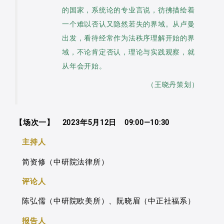
的国家，系统论的专业言说，彷彿描绘着
一个难以否认又隐然若失的界域。从卢曼
出发，看待经常作为法秩序理解开始的界
域，不论肯定否认，理论与实践观察，就
从年会开始。
（王晓丹策划）
【场次一】 2023年5月12日 09:00—10:30
主持人
简资修（中研院法律所）
评论人
陈弘儒（中研院欧美所）、阮晓眉（中正社福系）
报告人