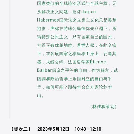
国家类似的全球统治形式与全球主权，无
（Vorverständnis und Methodenwahl in
从解决正义问题，批评Jürgen
der Rechtsfindung），不仅是运用诠释
Habermas国际法之立宪主义化只是美梦
学来探讨法学方法的名着，在该书中，
泡影，声称在特殊公民恒优先命题下，所
Esser也分析评论了当时刚刚成名的法社
谓特殊公民主义，只有国家自己的国民，
会学学者Niklas Luhmann的观点。Esser
方得享有优越地位。普世人权，在此交锋
与Luhmann对于法规范性质与法决定理性
下，在各该国家之移民移工身上，躬逢其
的不同见解，带出了法学方法论研究与法
盛，火线交织。法国哲学家Étienne
社会学研究对法理论问题的相互影响与辩
Balibar倡议之平等的自由，作为解方，试
论，也反映了1960年代到1970年代初
图调和政治哲学上永恒对立的自由与平
期，德国法学如何处理整体德国面对的法
等，如何可能？期待年会众方家论剑华
与社会问题（或以系统论的用语来表述，
山。
法在社会中的功能问题）。
（林佳和策划）
本篇论文希望能回到德国法学思想史
的脉络，分析并比较Esser与Luhmann两
【场次二】 2023年5月12日 10:40—12:10
人对于法规范性质以及法决定正确性标准