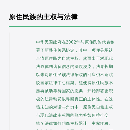
价值，并不如自由与平等这两项被视为权
原住民族的主权与法律
利而受到广泛的讨论。即使如此，这也不
减损它在法国人心中的立国价值，因为没
有这项价值，城邦将无以发展与互助，换
中华民国政府在2002年与原住民族代表签
言之，博爱的价值内含「互惠」
署了新夥伴关系协定，其中一项便是承认
（réciprocité）这种对称性的价值所形
台湾原住民之自然主权。然而出于对现代
成，内含同源的、内在的、有限的与和谐
法政体制诸多信念的深度浸染，法界长期
前景的城邦共同体。笔者将在本篇论文
以来对原住民族法律争议的回应仍不逸跳
中，讨论以政治共同体中的博爱为焦点，
脱国家法律中心框架。这使得原住民族不
分析此价值内部的互助与和谐问题，包含
愿再被动等待国家的恩典，开始部署更积
对于容受他者的可能性与连带责任。
极的法律动员以寻回真正的主体性。在这
场未知的对话与角力中，原住民自然主权
与现代法政主权间的张力将如何拉扯交
错？法律如何想像主权退让、主权转移、