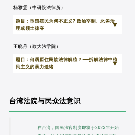
莲地方法院作成具有文化论述的刑事判决
立的法律多元体系，以及我国近年所做成
杨雅雯（中研院法律所）
（亦即论述涉及被告是否属于特定文化族
的立法实务与司法判决，皆可看出法律多
群的成员、该族群是否具有特殊文化传
题目：垦殖殖民为何不正义? 政治宰制、恶劣治
元主义对于现代民主法治国家的法制建构
统、被告犯罪行为是否受文化传统影响而
理或领土掠夺
所发挥的深远影响。然而，就在学者努力
生、该受文化传统影响之犯行如何论罪科
为所谓多元文化法学铺路，使其能够丰富
殖民有无核心且必然的道德错误？或
刑等问题）仅佔全体案件1%。而在这些文
王晓丹（政大法学院）
我们对于人性尊严与人权保障的思维做成
说「殖民为何不正义」？这是近年讨论热
化论述案件中，74%涉及立法明文除罪化
题目：何谓原住民族法律解殖？⸺拆解法律中殖
贡献的同时，我们也在理论和现实上遭遇
络的政治哲学论题之一。这个问题所以重
规定者，若自《原住民族基本法》第19条
民主义的暴力遗绪
了一定的难题，亦即：在国家主权的界域
要，在于它指向解殖如何可能；并影响我
自然资源利用类型来观察，涉及该类型之
内，原住民族的权利主张究竟能在怎样的
们对于政治体制正义与否的基本判断。本
比例更高达90%。换言之，原住民专业法
本文旨在探讨如何透过法律解殖来解
范围内获得实践？前者是否仅及于特定领
文讨论三个有关殖民不义的立场交锋，并
庭（股）处理文化论述案件佔全体案件比
决原住民族法律困境，并提出具体的方
域如政治、经济与文化等领域的体制自
以垦殖研究的取径，评估这场辩论对于台
台湾法院与民众法意识
例极低，其中提及文化论述者，亦绝大多
案。在台湾，法律一直是统治原住民的重
治？抑或原住民族可以主张具备国家主权
湾作为垦殖社会的意义。
数来自于立法明文规定的森林采集、矿物
要渠道，但过去殖民者利用法律来划定土
地位而要求独立？
三个殖民不义的理论分别是(1)政治宰
开采、狩猎与猎枪持有等案件类型。
地疆界并规范原住民的日常活动，即使后
以上这些问题，不仅需要我们在学理
制：「殖民本质的错误在于加诸违反平等
按理，非属立法明文除罪化或指示的
在台湾，国民法官制度即将于2023年开始
来有修宪和新制定原住民族相关法律，殖
上加以厘清，也是我国政府当前在推动国
互惠的政治统治」(2)恶劣治理：「殖民没