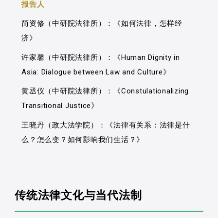
世界内部，而或从核心（the center）视
机关功能所不宜介入的争议。
报告人
本文在下来主要分成二大部份，一个是笔
意义的法律漏洞概念以限缩司法权的裁量
角出发的继受研究，本文的主要舞台为
者我国草案阶段的模拟法庭，曾有过初步
简资修（中研院法律所）：《如何法律，怎样经
空间。在几个例证当中，亦可以看到理论
1920年代台湾，并借由锁定被殖民者法学
研究的尝试，另一个则是在日本本土与参
济》
家在认定是否存在法律漏洞时，常仰赖外
菁英林呈禄（1886-1958）所使用「（独
考美国所进行的相关研究介绍，以期能提
国立法例与外国学说理论来建构法律应然
许家馨（中研院法律所）：《Human Dignity in
特）家庭法vs （共通）市场法」的二分概
供一些未来的研究方向。 （节录自文章前
内涵，因为比较法在诸多非主要法源当中
Asia: Dialogue between Law and Culture》
念，往上建构一个「1920年代台湾—19世
言）
是最具有说服力的修辞工具。本文的见解
纪后半日本—19世纪前半德国」跨境系
黄丞仪（中研院法律所）：《Constulationalizing
可以分两部分：首先，这种理论取径持续
谱。借由观察「（独特）家庭法vs （共
Transitional Justice》
强化了理论与实务之间的二元对立性，进
通）市场法」与「进步—落后」概念的翻
王晓丹（政大法学院）：《法律有关系：法律是什
而方法学若采诉诸外国法的论辩对策，将
转交织，本文试图显现法律概念在行动脉
么？怎么变？如何影响我们生活？》
可能逐渐丧失与在地实务的关联性而逐渐
络中的借用与转换。借由检视这个既延续
失去重要性。第二，比较法的研究强调引
又变异的移植系谱，本文追问：法的全球
介规范的普世性，将可能使法律规则在地
化是否仅只是所谓中心对于边陲（the
化的政治、经济与文化竞争与选择被隐藏
peripheral）的再次宰制？法律全球化过
传统法律文化与当代法制
起来，而这对于法律论辩的民主化与透明
程中边陲的法律人的角色为何？她（他）
化的法治要求是不利的。