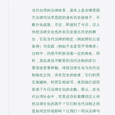
们如何习得当时世界流通的法律语言？在
学习、接受、复制源于核心的法律理论概
当代台湾的法律体系，基本上是在继受西
念入之时，在地法律菁英是否也具有背离
方法律与法学思想的漫长历史脉络下，不
甚至反叛中心的主体能动性？本文一方面
断衍化成形。不过，即使到了今日，汉人
以日治台湾为例，从边陲视角回应法律全
传统法律文化也并未完全退出历史的舞
球化。另一方面也希望借由将台湾法律史
台，它在当代法律的制定（例如祭祀公业
条例）与实践（例如子女是否平等继承）
作为全球法律史的一部分加以分析，而回
过程中，仍然不时扮演着一定的角色，同
应百馀年前台湾知识人的倡议--台湾不只
时，其自身也不断受到当代法制的牵引，
是「台湾人的台湾」，也应该是「构成世
逐渐改变着样貌。传统法律文化与当代法
界一部份的台湾」。
制彼此之间，并非完全的他者，它们时而
互相建构、时而互相改写，来回旅行进而
形成了今日法律文化的全貌。那么，在当
代台湾社会中，究竟还存在着哪些汉人传
统法律文化的因子？它们和当代法制之间
是如何交织地影响？让我们一同从法律与