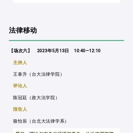
高权，尤其是剥夺人民法益的刑罚时，等
础，更有机会解明其与原住民族司法主权
性产生实际效力，以此重构后殖民法学想
者等之的价值更是与法治的理念密不可
的关系。借此，得以想像国家法与原住民
像。
日本的裁判员制度肇始于1999年司法
分。此理念应用在刑法中，除了罪刑法定
族传统规则关系的重构，同时想像一套非
改革制度审议会（JSRC），时的会议主
原则之外，也牵涉到各级法院解释刑法的
法律移动
单纯继受西方的法秩序萌芽。
轴在于擘划21世纪日本司法方针的未来图
一致性。换言之，法治理念在刑法的适用
像，论者认为平成司法改革，固然有其更
上，彰显相当的法律规则的「形式性」与
大的政经背景，冷战时代结束与全球化，
【场次六】 2023年5月13日 10:40—12:10
「硬度」。然而，法治的理念当中，同时
日本国内泡沫经济破灭所产生的社会改革
主持人
隐含了「个案正义」的理念，也就是不等
需求，要求整体社会法治精神落实 ，而从
者不等之的面相。而这两者之间存在着许
王泰升（台大法律学院）
2001年所确立介于陪审与参审之间，而偏
多的紧张关系。通常，我们希望个案考
向于参审的裁判员制度，终究在2004年5
评论人
量，会彰显在量刑的部分。相对而言，在
月经日本国会通过，于2009年5月正式实
陈冠廷（政大法学院）
犯罪判断上面，则牵涉到平等原则，应该
施 ，迄今已经超过十馀年。立法通过后的
有相当的规则硬度。然而，以上理念，似
报告人
五年准备期，先则不断地透过模拟法庭与
乎在法院处理公民不服从或者陈情抗议的
宣传，让审检辩三方与一般人民熟悉这个
骆怡辰（台北大法律学系）
案件中，受到挑战。本文审视台湾法院大
制度，寻求如何融入日本的法律文化中，