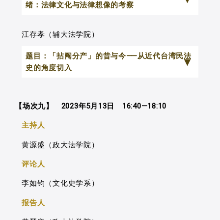
绪：法律文化与法律想像的考察
本文的问题意识来自于思考：有别于
江存孝（辅大法学院）
法规上的技术与社会上的争议的两种常见
题目：「拈阄分产」的昔与今⸺从近代台湾民法
因素，哪些「法律与社会」互构过程的历
史的角度切入
史遗绪，使得当代台湾社会尝试将宗教事
务进行法制化时，屡次遭遇诸多难题？为
在过去台湾的民间习俗中，于分析家
了考察这个问题，本文将耙梳「宗教」这
【场次九】 2023年5月13日 16:40—18:10
产之际，为求各财产应分人之公平，有透
个由西方的传入的重要观念，与它在法制
过「拈阄」的方式抽取财产，以确认各人
主持人
史上的数度继受过程（指，明文化、规范
应得之份的方法。拈阄完毕，立阄分字，
黄源盛（政大法学院）
化），并且透过「法律文化」与「法律想
在阄书中载明家产分析结果的各项内容，
像」两个概念来进行分析，并尝试说明它
评论人
并按房数作成数份，各执一份作为凭证。
们之间的张力，如何留给后续法制诸多未
时至今日台湾，在遗产分割的诉讼案件
李如钧（文化史学系）
竟之处与未解之谜。
中，依然屡屡可见到阄书的登场。然而，
报告人
从这个问题意识出发，本文论述主要
「拈阄分产」在法律上的性质，以及阄书