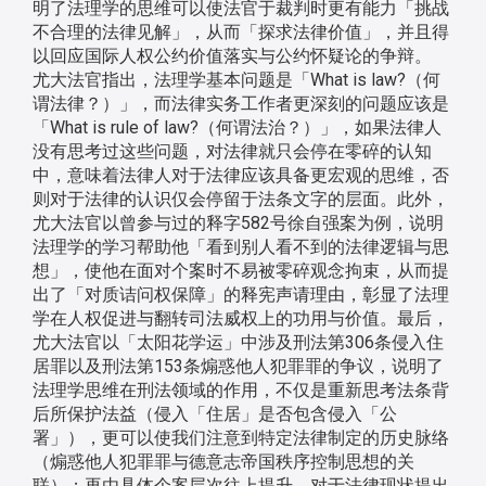
明了法理学的思维可以使法官于裁判时更有能力「挑战
不合理的法律见解」，从而「探求法律价值」，并且得
以回应国际人权公约价值落实与公约怀疑论的争辩。
尤大法官指出，法理学基本问题是「What is law?（何
谓法律？）」，而法律实务工作者更深刻的问题应该是
「What is rule of law?（何谓法治？）」，如果法律人
没有思考过这些问题，对法律就只会停在零碎的认知
中，意味着法律人对于法律应该具备更宏观的思维，否
则对于法律的认识仅会停留于法条文字的层面。此外，
尤大法官以曾参与过的释字582号徐自强案为例，说明
法理学的学习帮助他「看到别人看不到的法律逻辑与思
想」，使他在面对个案时不易被零碎观念拘束，从而提
出了「对质诘问权保障」的释宪声请理由，彰显了法理
学在人权促进与翻转司法威权上的功用与价值。最后，
尤大法官以「太阳花学运」中涉及刑法第306条侵入住
居罪以及刑法第153条煽惑他人犯罪罪的争议，说明了
法理学思维在刑法领域的作用，不仅是重新思考法条背
后所保护法益（侵入「住居」是否包含侵入「公
署」），更可以使我们注意到特定法律制定的历史脉络
（煽惑他人犯罪罪与德意志帝国秩序控制思想的关
联）；再由具体个案层次往上提升，对于法律现状提出