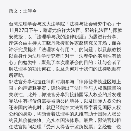
撰文：王津今
台湾法理学会与政大法学院「法律与社会研究中心」于
11月27日下午，邀请尤伯祥大法官、郭铭礼法官与颜厥
安教授，以「法理学与我的法律职涯」为题进行分享。
座谈会由主持人王晓丹教授和许家馨研究员开场，而在
许研究员提出「法理学有何用？」的问题，以及颜教授
以自身作为法理学研究者而对于「法理学的实用性有信
心」的勉励中，聚焦了本次座谈会的目的：让与会者了
解法理学的功用何在，以及为何对于我们的法律职涯有
所帮助。
郭法官分享他担任律师时期参与「律师登录执业区域上
限」的声请释宪案，隐约指出了法理学与人权保障间的
关联性。此外，郭法官分享到接触国际人权公约后发现
宪法中有些价值需要被两公约填补，以及国际人权公约
还未国内法化时，就已经能在大法官释字看见国际人权
公约的身影，均隐含着法理学的思维有助于国际人权公
约及其价值接轨、充实本国法体系。最后，郭法官以担
任法官期间处理「受刑人得否于监所投票」之经验，说