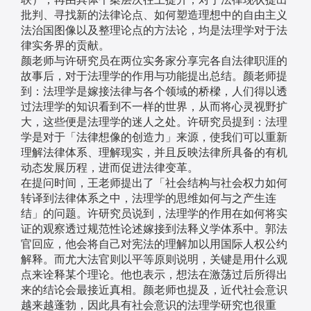
批判、寻找新的法律论点、如何塑造理想中的自由主义
法治国图像以及整理论点的方法论，均是法理学对于法
律实务界的贡献。
颜老师与许研究员在两位实务家分享完各自法律职涯的
故事后，对于法理学的作用与功能提出总结。颜老师提
到：法理学是嫁接法律与各个领域的桥樑，人们得以透
过法理学的知识看到不一样的世界，从而将心灵视野扩
大，这些便是法理学的迷人之处。许研究员提到：法理
学是对于「法律想像的创造力」来源，使我们可以重新
理解法律体系、理解现实，并且反映法律所具备的有机
动态发展历程，进而促进法律变革。
在提问时间，王老师提出了「社会结构与社会权力如何
转译到法律体系之中，法理学的思维如何与之产生连
结」的问题。许研究员说到，法理学的作用在如何将实
证的观察透过规范性论述嫁接到法释义学体系中。郭法
官回应，他会将自己对宪法的理解加以用国际人权公约
解释。而尤大法官则以平等原则说明，关键是用什么观
点来诠释某个理论。他也表示，想法在激荡过后所得出
来的结论会最接近真相。颜老师也提及，近代社会意识
越来越蓬勃，因此具有社会意识的法理学研究也很重