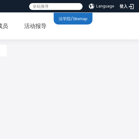
Language
登入
:::
/
法学院
Sitemap
成员
活动报导
:::