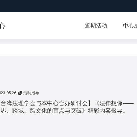
:::
心
近期活动
中心
023-05-26
活动报导
【台湾法理学会与本中心合办研讨会】《法律想像⸺
跨界、跨域、跨文化的盲点与突破》精彩内容报导。