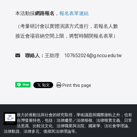
本活動採
網路報名
，
報名表單連結
（考量研討會以實體演講方式進行，若報名人數
接近會場容納空間上限，將暫時關閉報名表單）
聯絡人：
王助理 107652024@g.nccu.edu.tw
Print this page
Share
致力於推動法與社會的研究取徑，學術議題與國際接軌之外，也有
台灣發展特色，包括：法律繼受／法律移植、法律唯實主義、日常
法意識、比較法文化、法律職業與法院、國家學、法社會學理論、
法律動員、法律多元、後殖民法律理論等。